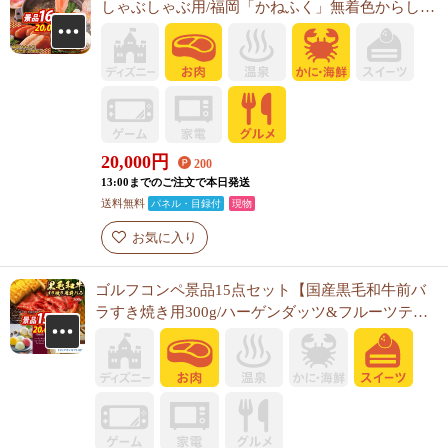
しゃぶしゃぶ用/福岡「かねふく」無着色からし明
太子 他】A3パネル・目録付き<送料無料>
20,000
円
200
13:00までのご注文で本日発送
送料無料
パネル・目録付
現物
お気に入り
ゴルフコンペ景品15点セット【国産黒毛和牛前バ
ラすき焼き用300g/ハーゲンダッツ&フルーツティ
アラアイスセット 他】A3パネル・目録付き<送料
無料>