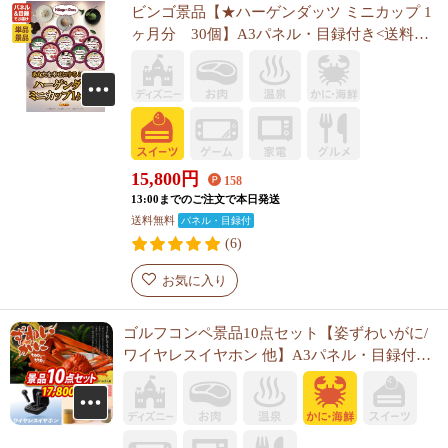
ビンゴ景品【★ハーゲンダッツ ミニカップ 1
ヶ月分 30個】A3パネル・目録付き<送料無
料>
15,800
円
158
13:00までのご注文で本日発送
送料無料
パネル・目録付
(6)
お気に入り
ゴルフコンペ景品10点セット【姿ずわいがに/
ワイヤレスイヤホン 他】A3パネル・目録付き
<送料無料>