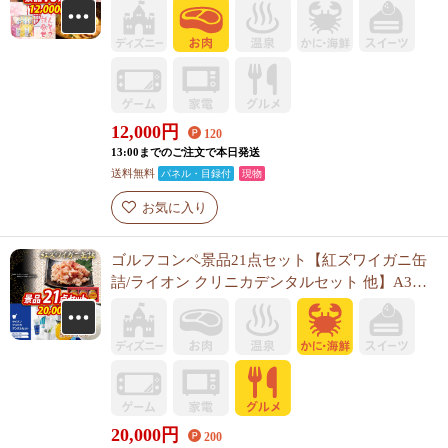
ル・目録付き<送料無料>
12,000
円
120
13:00までのご注文で本日発送
送料無料
パネル・目録付
現物
お気に入り
ゴルフコンペ景品21点セット【紅ズワイガニ缶
詰/ライオン クリニカデンタルセット 他】A3パ
ネル・目録付き<送料無料>
20,000
円
200