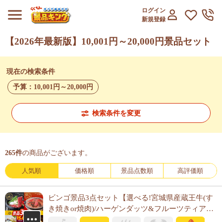
ログイン
新規登録
【2026年最新版】10,001円～20,000円景品セット
現在の検索条件
予算：
10,001円～20,000円
検索条件を変更
265
件
の商品がございます。
人気順
価格順
景品点数順
高評価順
ビンゴ景品3点セット【選べる!宮城県産蔵王牛(す
き焼きor焼肉)/ハーゲンダッツ&フルーツティアラ
アイスセット 他】A3パネル・目録付き<送料無料>