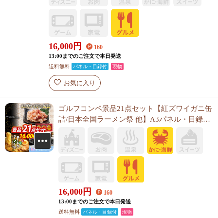
16,000
円
160
13:00までのご注文で本日発送
送料無料
パネル・目録付
現物
お気に入り
ゴルフコンペ景品21点セット【紅ズワイガニ缶
詰/日本全国ラーメン祭 他】A3パネル・目録付
き<送料無料>
16,000
円
160
13:00までのご注文で本日発送
送料無料
パネル・目録付
現物