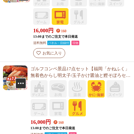
16,000
円
160
13:00までのご注文で本日発送
送料無料
パネル・目録付
現物
お気に入り
ゴルフコンペ景品17点セット【福岡「かねふく」
無着色からし明太子/玉子かけ醤油と鰹そぼろセッ
ト 他】A3パネル・目録付き<送料無料>
16,000
円
160
13:00までのご注文で本日発送