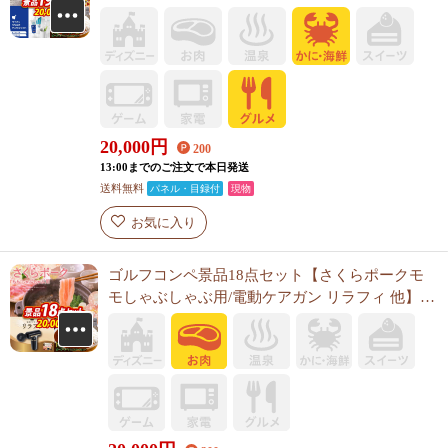
ット 他】A3パネル・目録付き<送料無料>
20,000
円
200
13:00までのご注文で本日発送
送料無料
パネル・目録付
現物
お気に入り
ゴルフコンペ景品18点セット【さくらポークモ
モしゃぶしゃぶ用/電動ケアガン リラフィ 他】
A3パネル・目録付き<送料無料>