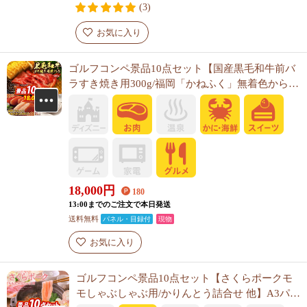
(3)
お気に入り
ゴルフコンペ景品10点セット【国産黒毛和牛前バ
ラすき焼き用300g/福岡「かねふく」無着色からし
明太子 他】A3パネル・目録付き<送料無料>
18,000
円
180
13:00までのご注文で本日発送
送料無料
パネル・目録付
現物
お気に入り
ゴルフコンペ景品10点セット【さくらポークモ
モしゃぶしゃぶ用/かりんとう詰合せ 他】A3パネ