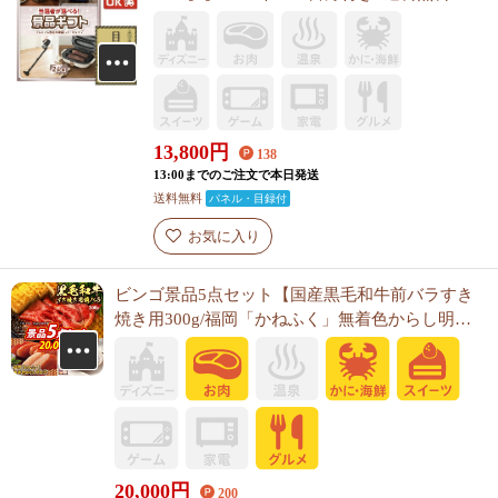
13,800
円
138
13:00までのご注文で本日発送
送料無料
パネル・目録付
お気に入り
ビンゴ景品5点セット【国産黒毛和牛前バラすき
焼き用300g/福岡「かねふく」無着色からし明太
子 他】A3パネル・目録付き<送料無料>
20,000
円
200