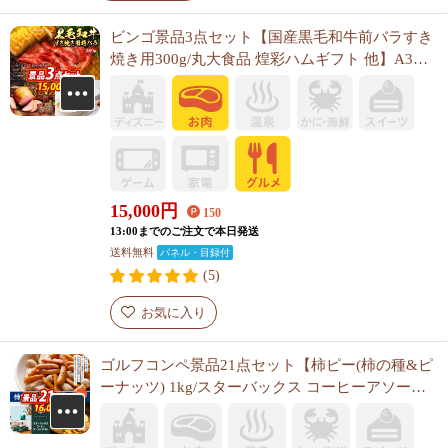
ビンゴ景品3点セット【国産黒毛和牛前バラすき
焼き用300g/丸大食品 煌彩ハムギフト 他】A3パ
ネル・目録付き<送料無料>
15,000
円
150
13:00までのご注文で本日発送
送料無料
パネル・目録付
(5)
お気に入り
ゴルフコンペ景品21点セット【柿ピー(柿の種&ピ
ーナッツ) 1kg/スターバックス コーヒーアソート
ギフト 他】A3パネル・目録付き<送料無料>