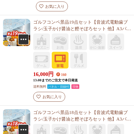
お気に入り
ゴルフコンペ景品19点セット【音波式電動歯ブ
ラシ/玉子かけ醤油と鰹そぼろセット 他】A3パネ
ル・目録付き<送料無料>
16,000
円
160
13:00までのご注文で本日発送
送料無料
パネル・目録付
現物
お気に入り
ゴルフコンペ景品18点セット【音波式電動歯ブ
ラシ/玉子かけ醤油と鰹そぼろセット 他】A3パネ
ル・目録付き<送料無料>