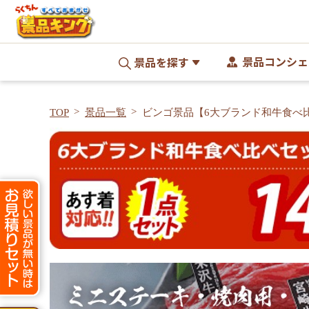
景品コンシェ
景品を探す
TOP
景品一覧
ビンゴ景品【6大ブランド和牛食べ
パネル・目録付き<送料無料>