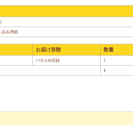
)
し込み用紙
お届け形態
数量
パネル&目録
1
1