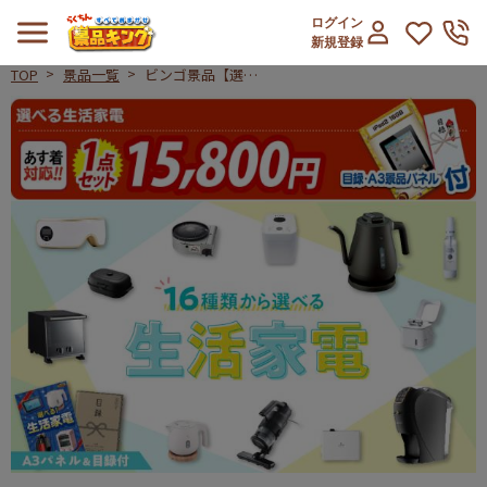
ログイン
新規登録
TOP
景品一覧
ビンゴ景品【選べ
る生活家電】A3
ビンゴ景品【選べる生活家電】A3
パネル・目録付き
<送料無料>