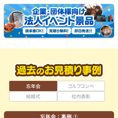
忘年会
ゴルフコンペ
結婚式
社内表彰
忘年会：事例 ①