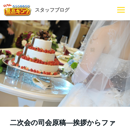
スタッフブログ
メニュ
ーとウ
ィジェ
ット
二次会の司会原稿―挨拶からファ