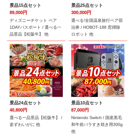
景品15点セット
景品25点セット
89,000円
300,000円
ディズニーチケット ペア
選べる!全国温泉旅行ペア宿
1DAYパスポート / 選べる一
泊券 / HOBOT-188 窓掃除
品景品【松阪牛】 他
ロボット 他
景品24点セット
景品10点セット
40,800円
87,000円
選べる一品景品【松阪牛】 /
Nintendo Switch / 国産黒毛
姿ずわいがに 他
和牛前バラすき焼き用300g
他