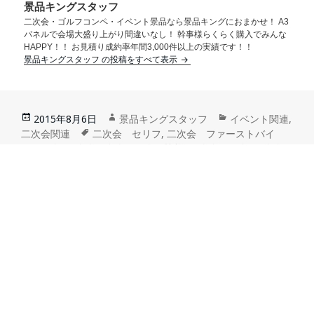
景品キングスタッフ
二次会・ゴルフコンペ・イベント景品なら景品キングにおまかせ！ A3
パネルで会場大盛り上がり間違いなし！ 幹事様らくらく購入でみんな
HAPPY！！ お見積り成約率年間3,000件以上の実績です！！
景品キングスタッフ の投稿をすべて表示
2015年8月6日
景品キングスタッフ
イベント関連
,
二次会関連
二次会 セリフ
,
二次会 ファーストバイ
ト 司会
,
二次会 友人 司会 挨拶
,
二次会 司会
,
二次会
司会 あいさつ
,
二次会 司会 ケーキ入刀
,
二次会 司会
原稿
,
二次会 司会 挨拶
前
次ページへ
二次会の司会原稿―自
二次会の司会原稿―歓
己紹介から入場まで―
談からお開きまで―