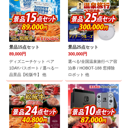
景品15点セット
景品25点セット
89,000円
300,000円
ディズニーチケット ペア
選べる!全国温泉旅行ペア宿
1DAYパスポート / 選べる一
泊券 / HOBOT-188 窓掃除
品景品【松阪牛】 他
ロボット 他