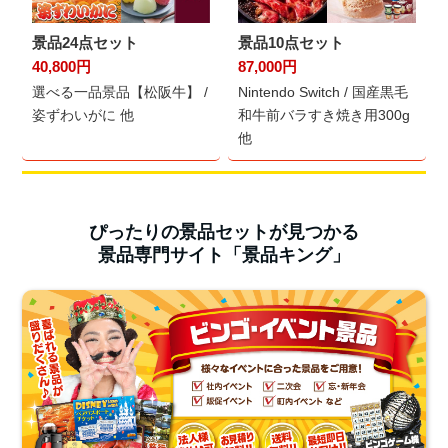
景品24点セット
景品10点セット
40,800円
87,000円
選べる一品景品【松阪牛】 /
Nintendo Switch / 国産黒毛
姿ずわいがに 他
和牛前バラすき焼き用300g
他
ぴったりの景品セットが見つかる
景品専門サイト「景品キング」