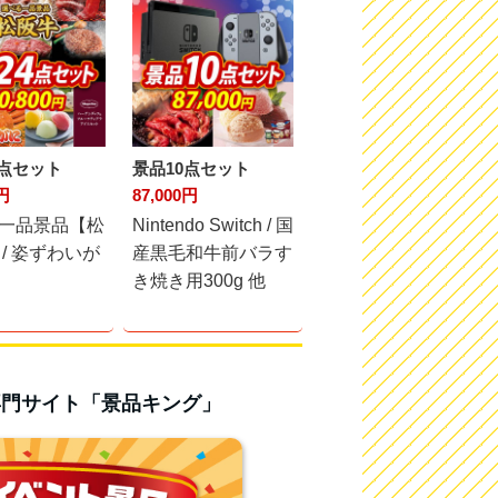
4点セット
景品10点セット
0円
87,000円
一品景品【松
Nintendo Switch / 国
 / 姿ずわいが
産黒毛和牛前バラす
き焼き用300g 他
専門サイト「景品キング」