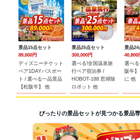
景品15点セット
景品25点セット
景品2
89,000円
300,000円
40,80
ディズニーチケット
選べる!全国温泉旅
選べる
ペア1DAYパスポー
行ペア宿泊券 /
阪牛】
ト / 選べる一品景品
HOBOT-188 窓掃除
に 他
【松阪牛】 他
ロボット 他
ぴったりの景品セットが見つかる
景品