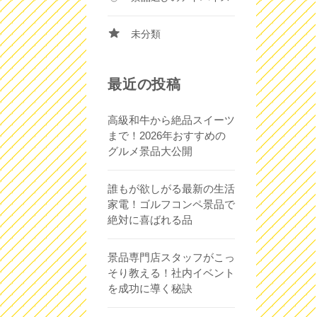
未分類
最近の投稿
高級和牛から絶品スイーツ
まで！2026年おすすめの
グルメ景品大公開
誰もが欲しがる最新の生活
家電！ゴルフコンペ景品で
絶対に喜ばれる品
景品専門店スタッフがこっ
そり教える！社内イベント
を成功に導く秘訣