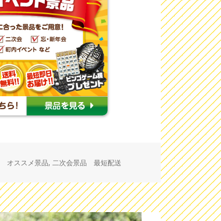
 オススメ景品
,
二次会景品 最短配送