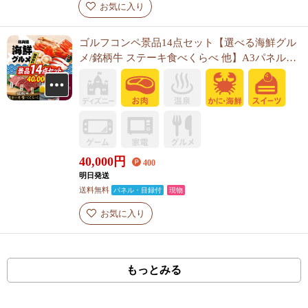
お気に入り
ゴルフコンペ景品14点セット【選べる海鮮グル
メ/銘柄牛 ステーキ食べくらべ 他】A3パネル・
目録付き<送料無料>
40,000
円
400
明日発送
送料無料
パネル・目録付
現物
お気に入り
もっとみる