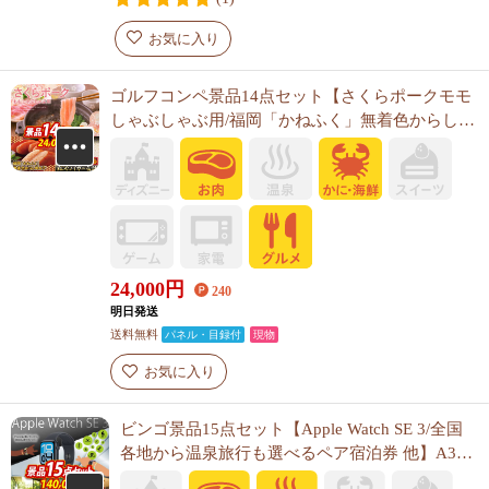
お気に入り
ゴルフコンペ景品14点セット【さくらポークモモ
しゃぶしゃぶ用/福岡「かねふく」無着色からし明
太子 他】A3パネル・目録付き<送料無料>
24,000
円
240
明日発送
送料無料
パネル・目録付
現物
お気に入り
ビンゴ景品15点セット【Apple Watch SE 3/全国
各地から温泉旅行も選べるペア宿泊券 他】A3パ
ネル・目録付き<送料無料>