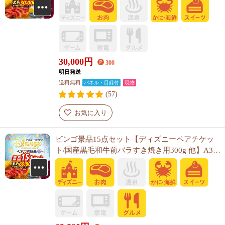
30,000
円
300
明日発送
送料無料
パネル・目録付
現物
(57)
お気に入り
ビンゴ景品15点セット【ディズニーペアチケッ
ト/国産黒毛和牛前バラすき焼き用300g 他】A3パ
ネル・目録付き<送料無料>