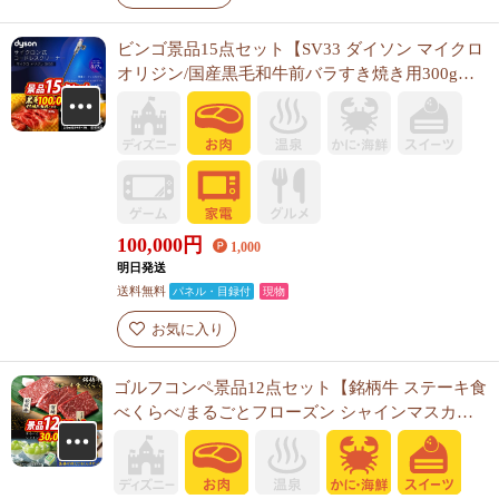
ビンゴ景品15点セット【SV33 ダイソン マイクロ
オリジン/国産黒毛和牛前バラすき焼き用300g
他】A3パネル・目録付き<送料無料>
100,000
円
1,000
明日発送
送料無料
パネル・目録付
現物
お気に入り
ゴルフコンペ景品12点セット【銘柄牛 ステーキ食
べくらべ/まるごとフローズン シャインマスカッ
ト 他】A3パネル・目録付き<送料無料>