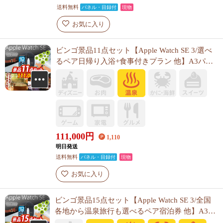
送料無料
パネル・目録付
現物
お気に入り
ビンゴ景品11点セット【Apple Watch SE 3/選べ
るペア日帰り入浴+食事付きプラン 他】A3パネ
ル・目録付き<送料無料>
111,000
円
1,110
明日発送
送料無料
パネル・目録付
現物
お気に入り
ビンゴ景品15点セット【Apple Watch SE 3/全国
各地から温泉旅行も選べるペア宿泊券 他】A3パ
ネル・目録付き<送料無料>