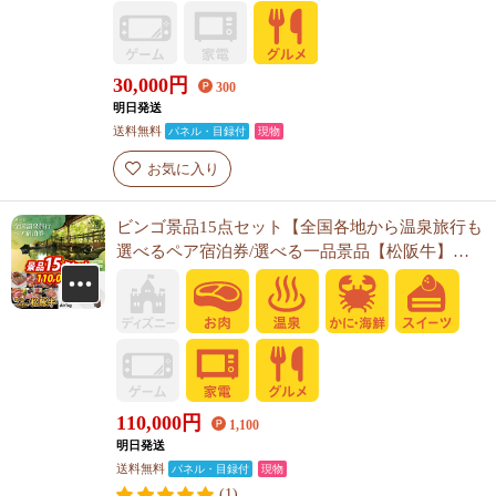
30,000
円
300
明日発送
送料無料
パネル・目録付
現物
お気に入り
ビンゴ景品15点セット【全国各地から温泉旅行も
選べるペア宿泊券/選べる一品景品【松阪牛】
他】A3パネル・目録付き<送料無料>
110,000
円
1,100
明日発送
送料無料
パネル・目録付
現物
(1)