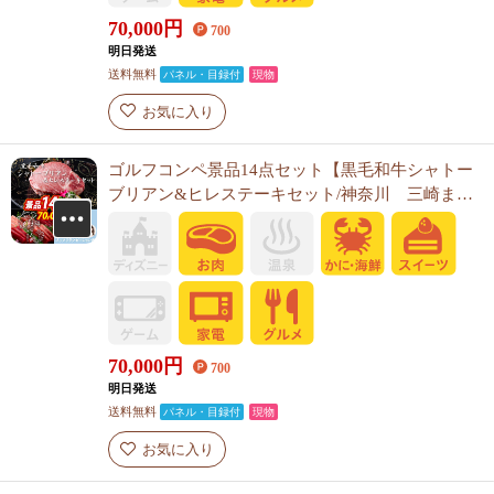
70,000
円
700
明日発送
送料無料
パネル・目録付
現物
お気に入り
ゴルフコンペ景品14点セット【黒毛和牛シャトー
ブリアン&ヒレステーキセット/神奈川 三崎まぐ
ろの詰合せ 他】A3パネル・目録付き<送料無料>
70,000
円
700
明日発送
送料無料
パネル・目録付
現物
お気に入り