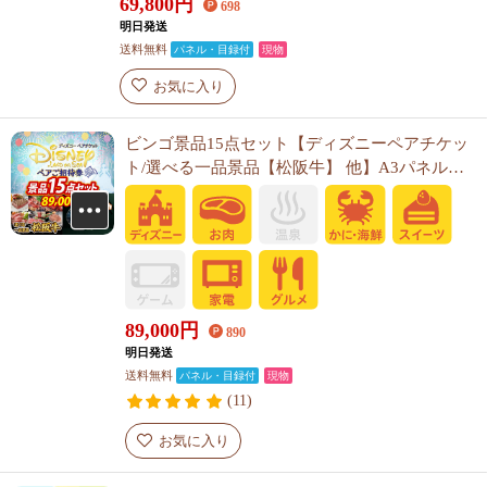
69,800
円
698
明日発送
送料無料
パネル・目録付
現物
お気に入り
ビンゴ景品15点セット【ディズニーペアチケッ
ト/選べる一品景品【松阪牛】 他】A3パネル・
目録付き<送料無料>
89,000
円
890
明日発送
送料無料
パネル・目録付
現物
(11)
お気に入り