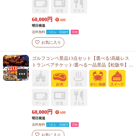
60,000
円
600
明日発送
送料無料
パネル・目録付
現物
お気に入り
ゴルフコンペ景品13点セット【選べる!高級レス
トランペアチケット/選べる一品景品【松阪牛】
他】A3パネル・目録付き<送料無料>
60,000
円
600
明日発送
送料無料
パネル・目録付
現物
お気に入り