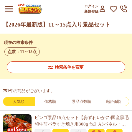
ログイン
新規登録
【2026年最新版】11～15点入り景品セット
現在の検索条件
点数：
11～15点
検索条件を変更
751
件
の商品がございます。
人気順
価格順
景品点数順
高評価順
ビンゴ景品15点セット【姿ずわいがに/国産黒毛
和牛前バラすき焼き用300g 他】A3パネル・目
録付き<送料無料>