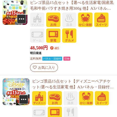
ビンゴ景品15点セット【選べる生活家電/国産黒
毛和牛前バラすき焼き用300g 他】A3パネル・
目録付き<送料無料>
48,500
円
485
明日発送
送料無料
パネル・目録付
現物
お気に入り
ビンゴ景品15点セット【ディズニーペアチケ
ット/選べる生活家電 他】A3パネル・目録付き
<送料無料>