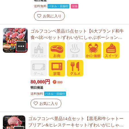
明日発送
送料無料
パネル・目録付
現物
お気に入り
ゴルフコンペ景品15点セット【6大ブランド和牛
食べ比べセット/ずわいがにしゃぶポーション
他】A3パネル・目録付き<送料無料>
80,000
円
800
明日発送
送料無料
パネル・目録付
お気に入り
ゴルフコンペ景品14点セット【黒毛和牛シャトー
ブリアン&ヒレステーキセット/ずわいがにしゃぶ