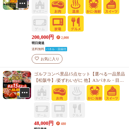
200,000
円
2,000
明日発送
送料無料
パネル・目録付
お気に入り
ゴルフコンペ景品15点セット【選べる一品景品
【松阪牛】/姿ずわいがに 他】A3パネル・目録
付き<送料無料>
48,000
円
480