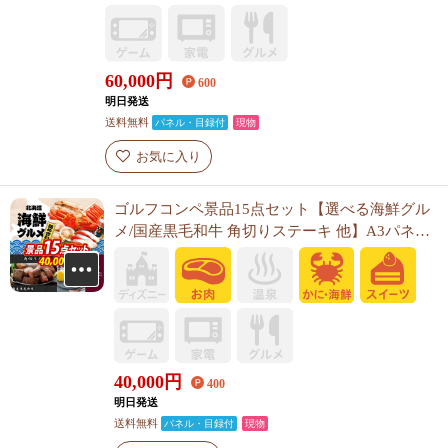
60,000
円
600
明日発送
送料無料
パネル・目録付
現物
お気に入り
ゴルフコンペ景品15点セット【選べる海鮮グル
メ/国産黒毛和牛 角切りステーキ 他】A3パネ
ル・目録付き<送料無料>
40,000
円
400
明日発送
送料無料
パネル・目録付
現物