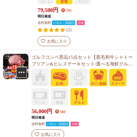
79,500
円
795
明日発送
送料無料
パネル・目録付
現物
(2)
お気に入り
ゴルフコンペ景品15点セット【黒毛和牛シャトー
ブリアン&ヒレステーキセット/選べる海鮮グルメ
他】A3パネル・目録付き<送料無料>
56,000
円
560
明日発送
送料無料
パネル・目録付
現物
お気に入り