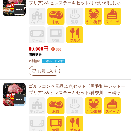
ブリアン&ヒレステーキセット/ずわいがにしゃぶ
ポーション 他】A3パネル・目録付き<送料無料>
80,000
円
800
明日発送
送料無料
パネル・目録付
お気に入り
ゴルフコンペ景品15点セット【黒毛和牛シャトー
ブリアン&ヒレステーキセット/神奈川 三崎まぐ
ろの詰合せ 他】A3パネル・目録付き<送料無料>