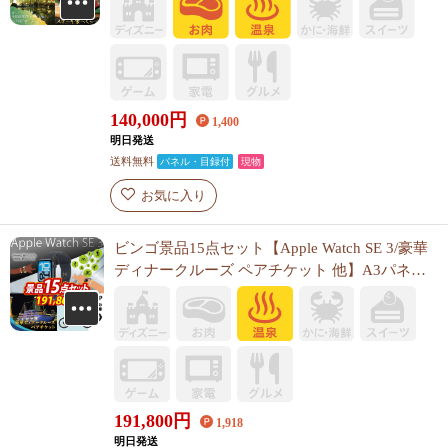
140,000
円
1,400
明日発送
送料無料
パネル・目録付
現物
お気に入り
ビンゴ景品15点セット【Apple Watch SE 3/豪華
ディナークルーズ ペアチケット 他】A3パネ
ル・目録付き<送料無料>
191,800
円
1,918
明日発送