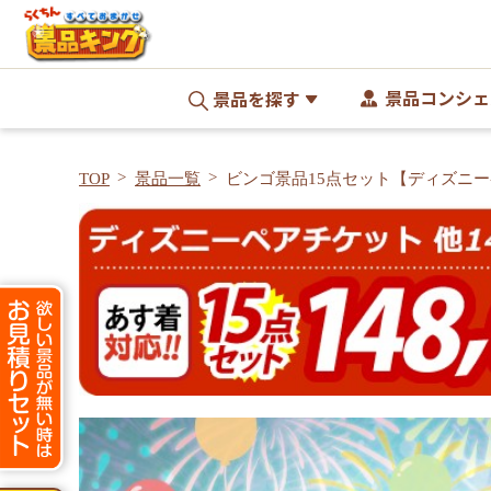
景品コンシェ
景品を探す
TOP
景品一覧
ビンゴ景品15点セット【ディズニー
選べるペア日帰り入浴+食事付きプラ
ネル・目録付き<送料無料>