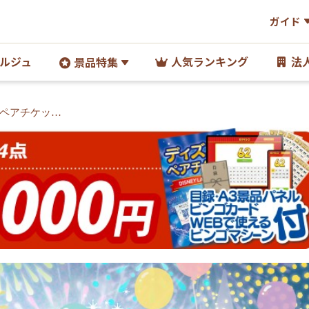
ガイド
ルジュ
人気ランキング
法
景品特集
ペアチケット/
ン 他】A3パ