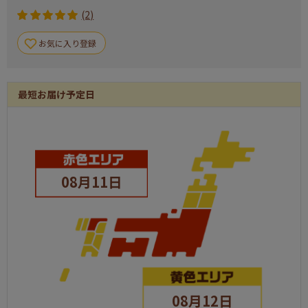
(2)
選べる！カードゲーム
パネル
1
お気に入り登録
モバイルバッテリー
パネル
1
メゾンデリコ クッキーセット
パネル
1
最短お届け予定日
ビール共通券缶３５０ｍｌ（２本×２枚）
パネル
1
日本全国ラーメン祭
パネル
1
デニッシュ・デュオ
パネル
1
08月11日
合計
15
08月12日