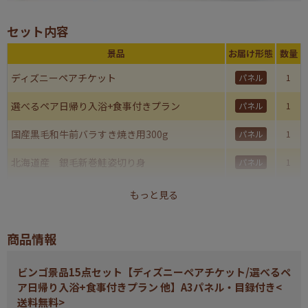
セット内容
景品
お届け形態
数量
ディズニーペアチケット
パネル
1
選べるペア日帰り入浴+食事付きプラン
パネル
1
国産黒毛和牛前バラすき焼き用300g
パネル
1
北海道産 銀毛新巻鮭姿切り身
パネル
1
ハーゲンダッツ＆フルーツティアラアイスセット
パネル
1
もっと見る
北海道ローストビーフ
パネル
1
商品情報
福島 喜多方ラーメン
パネル
1
ビンゴ景品15点セット【ディズニーペアチケット/選べるペ
紅ズワイガニ缶詰
パネル
1
ア日帰り入浴+食事付きプラン 他】A3パネル・目録付き<
送料無料>
人気のポテチ12種詰め合わせ
パネル
1