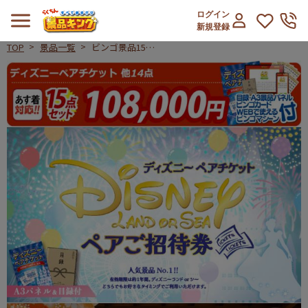
ログイン
新規登録
TOP
景品一覧
ビンゴ景品15点
セット【ディズニ
ビンゴ景品15点セット【ディズニー
ーペアチケット/
選べるペア日帰り
入浴+食事付きプ
ラン 他】A3パネ
ル・目録付き<送
料無料>