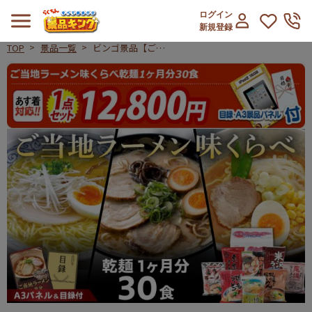
ログイン
新規登録
TOP
景品一覧
ビンゴ景品【ご当
地ラーメン味くら
ビンゴ景品【ご当地ラーメン味くらべ
べ乾麺1ヶ月分30
食】A3パネル・
目録付き<送料無
料>