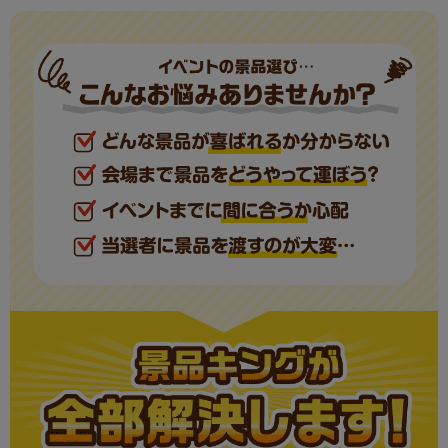
壱億円ティッシュ
現物
10
合計
30