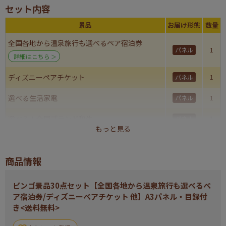
セット内容
景品
お届け形態
数量
全国各地から温泉旅行も選べるペア宿泊券
パネル
1
詳細はこちら
ディズニーペアチケット
パネル
1
選べる生活家電
パネル
1
選べる！全国ブランド和牛
パネル
1
もっと見る
ずわいがにしゃぶポーション
パネル
1
商品情報
ハーゲンダッツ＆フルーツティアラアイスセット
パネル
1
真空ステンレススープポット
現物
1
ビンゴ景品30点セット【全国各地から温泉旅行も選べるペ
ア宿泊券/ディズニーペアチケット 他】A3パネル・目録付
プレミアムバスタオル
現物
1
き<送料無料>
かりんとう詰合せ
現物
1