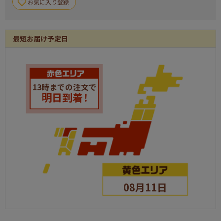
お気に入り登録
ハッピーターンBIGボックス
現物
1
日本全国ラーメン祭
現物
1
最短お届け予定日
卓上コンパクトクリーナー
現物
1
全国湯けむりめぐり5点セット
現物
1
13時までの注文で
明日到着！
ウタマロ石鹸ギフト
現物
1
野菜生活4本セット
現物
1
胡麻はちみつ
現物
1
二層バームクーヘン
現物
1
KEYCOFFEE ドリップオンギフト（6P）
現物
1
08月11日
信州福盛そば
現物
1
ダニサバタークッキー
現物
1