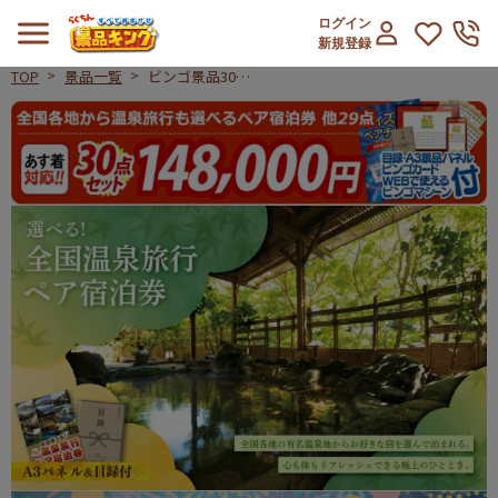
ログイン
新規登録
TOP
景品一覧
ビンゴ景品30点
セット【全国各地
ビンゴ景品30点セット【全国各地か
から温泉旅行も選
べるペア宿泊券/
ディズニーペアチ
ケット 他】A3パ
ネル・目録付き<
送料無料>