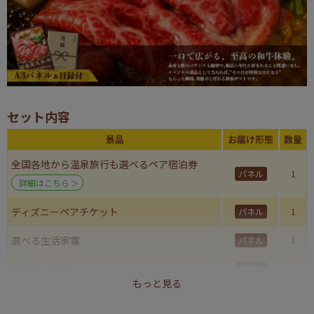
セット内容
景品
お届け形態
数量
全国各地から温泉旅行も選べるペア宿泊券
パネル
1
詳細はこちら
ディズニーペアチケット
パネル
1
選べる生活家電
パネル
1
姿ずわいがに
パネル
1
もっと見る
国産黒毛和牛前バラすき焼き用300g
パネル
1