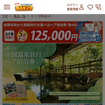
ログイン
新規登録
TOP
景品一覧
ビンゴ景品5点セ
ット【全国各地か
ビンゴ景品5点セット【全国各地か
ら温泉旅行も選べ
るペア宿泊券/デ
ィズニーペアチケ
ット 他】A3パネ
ル・目録付き<送
料無料>