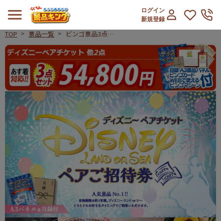
ログイン
新規登録
TOP
景品一覧
ビンゴ景品3点セ
ット【ディズニー
ビンゴ景品3点セット【ディズニーペ
ペアチケット/選
べる!全国ブラン
ド和牛 他】A3パ
ネル・目録付き<
送料無料>