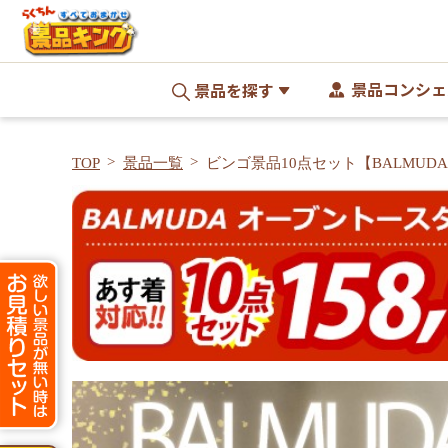
景品コンシェ
景品を探す
TOP
景品一覧
ビンゴ景品10点セット【BALMUD
スター/ディズニーペアチケット 他
録付き<送料無料>