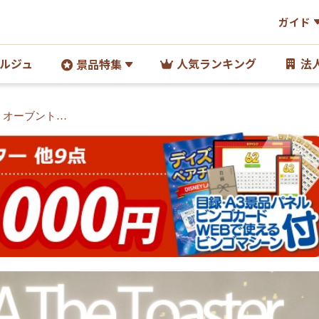
ガイド
ルジュ
人気ランキング
法
景品特集
A オーブントー
】A3パネル・目