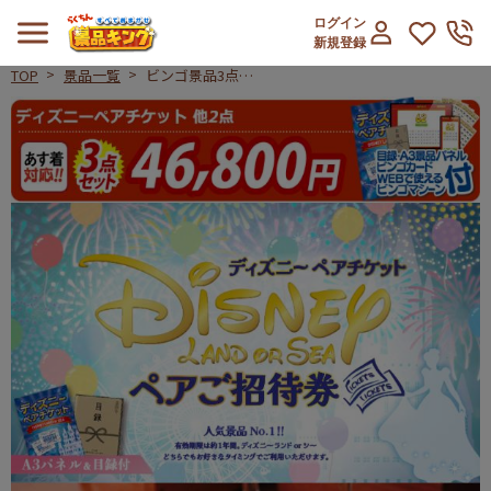
ログイン
新規登録
TOP
景品一覧
ビンゴ景品3点セ
ット【ディズニー
ビンゴ景品3点セット【ディズニーペ
ペアチケット/北
海道ローストビー
フ 他】A3パネ
ル・目録付き<送
料無料>