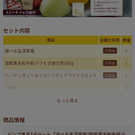
セット内容
景品
お届け形態
数量
選べる生活家電
パネル
1
国産黒毛和牛前バラすき焼き用300g
パネル
1
ハーゲンダッツ＆フルーツティアラアイスセット
パネル
1
合計
3
もっと見る
商品情報
ビンゴ景品3点セット【選べる生活家電/国産黒毛和牛前バ