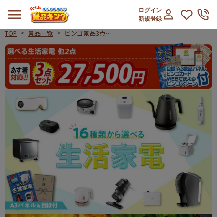
ログイン
新規登録
TOP
景品一覧
ビンゴ景品3点セ
ット【選べる生活
ビンゴ景品3点セット【選べる生活家
家電/国産黒毛和
牛前バラすき焼き
用300g 他】A3パ
ネル・目録付き<
送料無料>