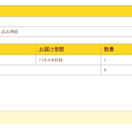
し込み用紙
お届け形態
数量
パネル&目録
1
1