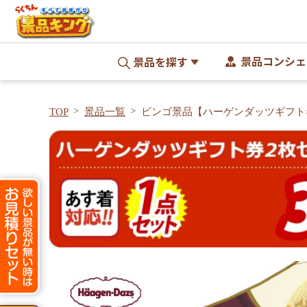
景品コンシェ
景品を探す
TOP
景品一覧
ビンゴ景品【ハーゲンダッツギフト
A3パネル・目録付き<送料無料>