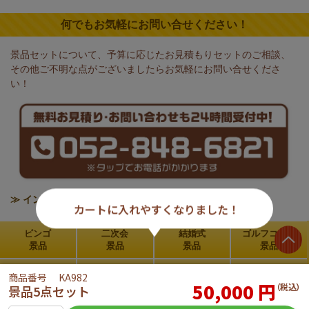
何でもお気軽にお問い合せください！
景品セットについて、予算に応じたお見積もりセットのご相談、
その他ご不明な点がございましたらお気軽にお問い合せくださ
い！
≫ インボイス制度の対応について
カートに入れやすくなりました！
ビンゴ
二次会
結婚式
ゴルフコンペ
景品
景品
景品
景品
新年会
ご利用の
お買い物
よくある
商品番号
KA982
50,000
円
景品
流れ
ガイド
ご質問
（税込）
景品5点セット