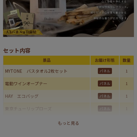
セット内容
景品
お届け形態
数量
MYTONE バスタオル2枚セット
パネル
1
電動ワインオープナー
パネル
1
HAY エコバッグ
パネル
1
東京チューリップローズ
パネル
1
Danlow パロサント スティック
パネル
1
もっと見る
合計
5