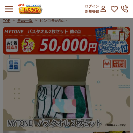
ログイン
新規登録
TOP
景品一覧
ビンゴ景品5点セ
ット【MYTONE
ビンゴ景品5点セット【MYTONE
バスタオル2枚セ
ット/電動ワイン
オープナー 他】
A3パネル・目録
付き<送料無料>