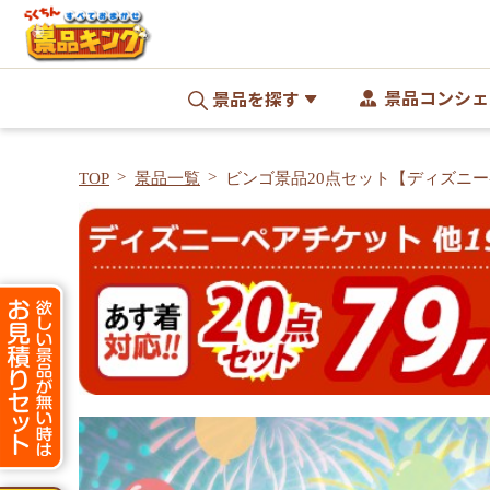
景品コンシェ
景品を探す
TOP
景品一覧
ビンゴ景品20点セット【ディズニー
姿ずわいがに 他】A3パネル・目録