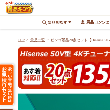
景品コンシェ
景品を探す
TOP
景品一覧
ビンゴ景品20点セット【Hisense 50
ナー内蔵 液晶 テレビ/ハーゲンダ
ィアラアイスセット 他】A3パネル
料無料>