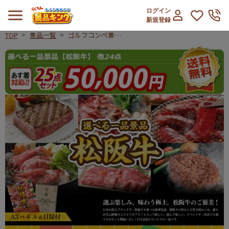
ログイン
新規登録
TOP
景品一覧
ゴルフコンペ景品
25点セット【選
ゴルフコンペ景品25点セット【選べ
べる一品景品【松
阪牛】/旬を味わ
うプチフルーツボ
ックス 他】A3パ
ネル・目録付き<
送料無料>