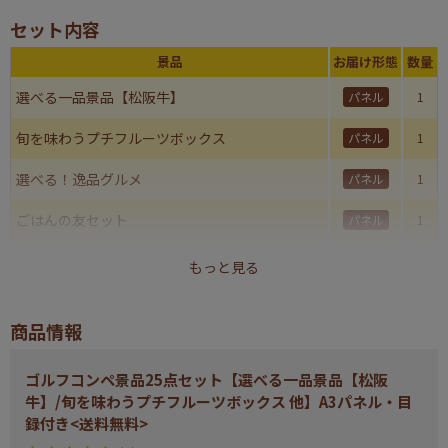
セット内容
景品
お届け形態
数量
選べる一品景品【松阪牛】
パネル
1
旬を味わうプチフルーツボックス
パネル
1
選べる！逸品グルメ
パネル
1
ごはんの友セット
パネル
1
ベビースターラーメン 1ヶ月分
パネル
1
もっと見る
今治ワッフルソフトタオルセット
現物
1
商品情報
ライオン クリニカデンタルセット
現物
1
ゴルフコンペ景品25点セット【選べる一品景品【松阪
彩食ファクトリー味わいソースで食べるパスタセ
現物
1
牛】/旬を味わうプチフルーツボックス 他】A3パネル・目
ット
録付き<送料無料>
海の幸詰合せ（鮭茶漬け＆甘海老のみそ汁）
現物
1