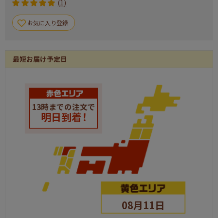
(1)
日本全国ラーメン祭
現物
1
お気に入り登録
ケースインマルチケーブルセット
現物
1
最短お届け予定日
５ＷＡＹスクエアファン
現物
1
緊急脱出ハンマーダッシュ
現物
1
胡麻はちみつ
現物
1
13時までの注文で
明日到着！
KEYCOFFEE ドリップオンギフト（6P）
現物
1
インスタントBBQグリル
現物
1
るるぶ×Hachi北海道チーズバターカレー
現物
1
至福の逸品 卵かけご飯の醤油
現物
4
ザ・バッグ（エコバック）
現物
4
08月11日