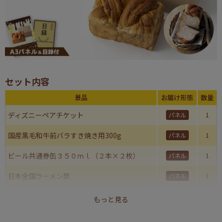
セット内容
景品
お届け形態
数量
ディズニーペアチケット
パネル
1
国産黒毛和牛前バラすき焼き用300g
パネル
1
ビール共通券缶３５０ｍｌ（２本×２枚）
パネル
1
日本全国ラーメン祭
パネル
1
デニッシュ・デュオ
パネル
1
もっと見る
合計
5