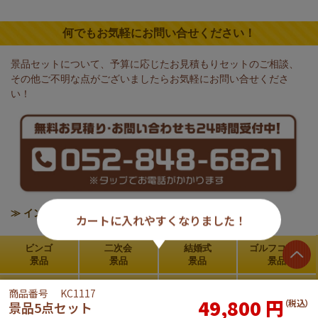
何でもお気軽にお問い合せください！
景品セットについて、予算に応じたお見積もりセットのご相談、
その他ご不明な点がございましたらお気軽にお問い合せくださ
い！
≫ インボイス制度の対応について
カートに入れやすくなりました！
ビンゴ
二次会
結婚式
ゴルフコンペ
景品
景品
景品
景品
新年会
ご利用の
お買い物
よくある
商品番号
KC1117
49,800
円
景品
流れ
ガイド
ご質問
（税込）
景品5点セット