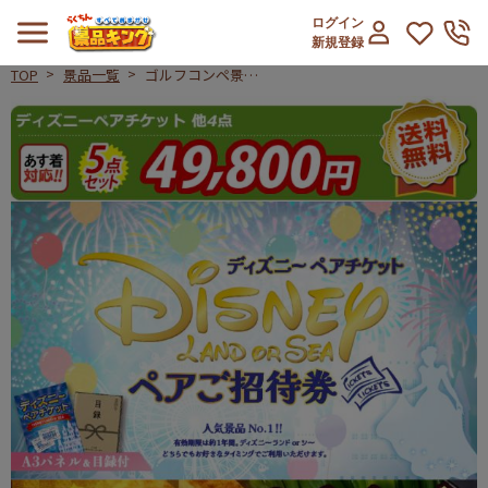
ログイン
新規登録
TOP
景品一覧
ゴルフコンペ景品
5点セット【ディ
ゴルフコンペ景品5点セット【ディズ
ズニーペアチケッ
ト/国産黒毛和牛
前バラすき焼き用
300g 他】A3パネ
ル・目録付き<送
料無料>