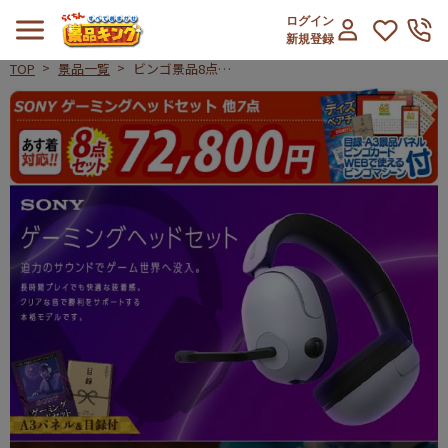
ログイン
新規登録
TOP
景品一覧
ビンゴ景品8点セ
ット【SONY ゲー
ビンゴ景品8点セット【SONY ゲ
ミングヘッドセッ
ト/博多華味鳥 焼
き鳥セット 他】
A3パネル・目録
付き<送料無料>