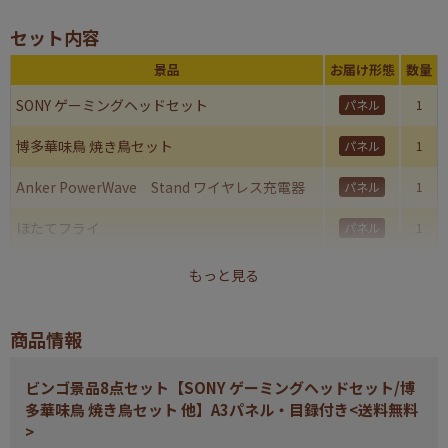
セット内容
景品
お届け形態
数量
SONY ゲーミングヘッドセット
パネル
1
博多華味鳥 焼き鳥セット
パネル
1
Anker PowerWave Stand ワイヤレス充電器
パネル
1
ほたてフライ
パネル
1
福島 喜多方ラーメン
パネル
1
もっと見る
音波式電動歯ブラシ
パネル
1
商品情報
真空二重 樽缶ジョッキ350ml用
パネル
1
ビンゴ景品8点セット【SONY ゲーミングヘッドセット/博
井桁堂 ガトーセレクション
パネル
1
多華味鳥 焼き鳥セット 他】A3パネル・目録付き<送料無料
>
合計
8