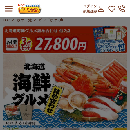
ログイン
新規登録
TOP
景品一覧
ビンゴ景品3点セ
ット【北海道海鮮
ビンゴ景品3点セット【北海道海鮮グ
グルメ詰め合わ
せ/選べるスイー
ツセット 他】A3
パネル・目録付き
<送料無料>