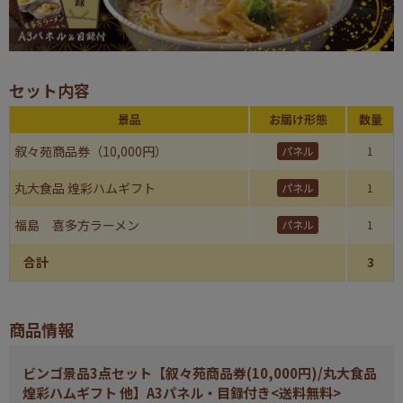
セット内容
景品
お届け形態
数量
叙々苑商品券（10,000円）
パネル
1
丸大食品 煌彩ハムギフト
パネル
1
福島 喜多方ラーメン
パネル
1
合計
3
商品情報
ビンゴ景品3点セット【叙々苑商品券(10,000円)/丸大食品
煌彩ハムギフト 他】A3パネル・目録付き<送料無料>