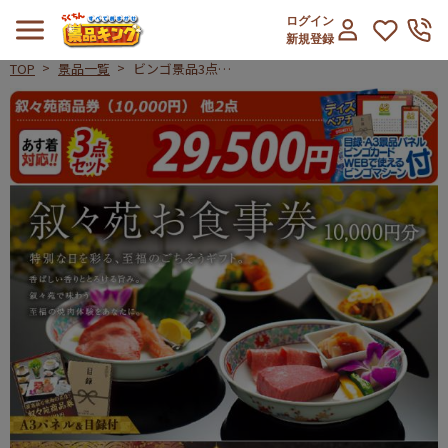
ログイン
新規登録
TOP
景品一覧
ビンゴ景品3点セ
ット【叙々苑商品
ビンゴ景品3点セット【叙々苑商品券(
券(10,000円)/丸大
食品 煌彩ハムギ
フト 他】A3パネ
ル・目録付き<送
料無料>