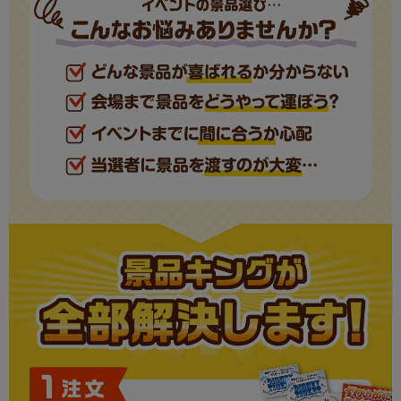
さくらポークモモしゃぶしゃぶ用
パネル
1
スターバックス オリガミパーソナルドリップコ
パネル
1
ーヒー
北海道森町名産 いか道産子めし6尾
パネル
1
合計
25