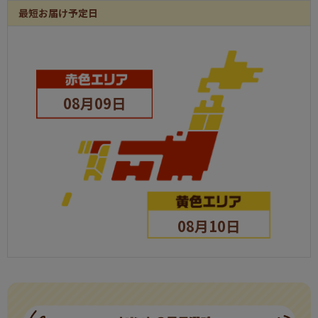
最短お届け予定日
Anker Power Bank モバイルバッテリー
パネル
1
トイレットペーパー1年分
パネル
1
横浜中華街 角煮中華ちまき
パネル
1
08月09日
｢いしの屋｣本ずわい蟹めし
パネル
1
銀座千疋屋 ミルフィーユアイス
パネル
1
王様の足枕
パネル
1
ミストシャワーヘッドシルキーリフレッシュ
パネル
1
東宝シネマ ペアチケット
パネル
1
08月10日
りんご村 信州の果実林檎ジュース
パネル
1
ライザップ ココット型電子レンジ用鍋
パネル
1
北海道ローストビーフ
パネル
1