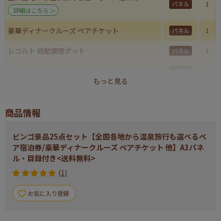
パネル
1
詳細はこちら
豪華ディナークルーズ ペアチケット
パネル
1
レコルト 自動調理ポット
パネル
1
ずわいがに詰め合わせ
パネル
1
もっと見る
選べる一品景品【松阪牛】
パネル
1
商品情報
旬を味わうプチフルーツボックス
パネル
1
神奈川 三崎まぐろの詰合せ
パネル
1
ビンゴ景品25点セット【全国各地から温泉旅行も選べるペ
ア宿泊券/豪華ディナークルーズ ペアチケット 他】A3パネ
スマートウォッチ
パネル
1
ル・目録付き<送料無料>
九州海鮮たたきセット
(1)
パネル
1
浅草むぎとろ 味付とろろ12食セット
パネル
1
お気に入り登録
IBERICO-YA 生ハム４種食べ比べセット
パネル
1