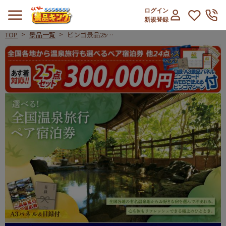
ログイン
新規登録
TOP
景品一覧
ビンゴ景品25点
セット【全国各地
ビンゴ景品25点セット【全国各地か
から温泉旅行も選
べるペア宿泊券/
豪華ディナークル
ーズ ペアチケッ
ト 他】A3パネ
ル・目録付き<送
料無料>