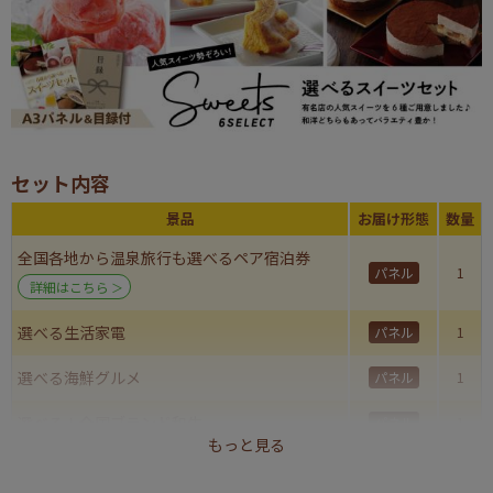
セット内容
景品
お届け形態
数量
全国各地から温泉旅行も選べるペア宿泊券
パネル
1
詳細はこちら
選べる生活家電
パネル
1
選べる海鮮グルメ
パネル
1
選べる！全国ブランド和牛
パネル
1
もっと見る
選べるスイーツセット
パネル
1