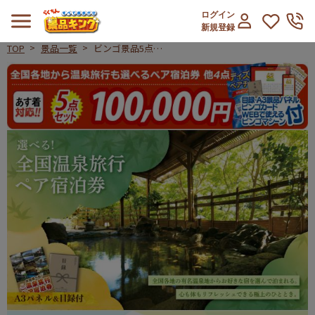
ログイン
新規登録
TOP
景品一覧
ビンゴ景品5点セ
ット【全国各地か
ビンゴ景品5点セット【全国各地から
ら温泉旅行も選べ
るペア宿泊券/選
べる生活家電
他】A3パネル・
目録付き<送料無
料>