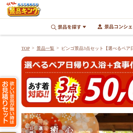
景品コンシェ
景品を探す
TOP
景品一覧
ビンゴ景品3点セット【選べるペア
事付きプラン/選べる生活家電 他】
付き<送料無料>