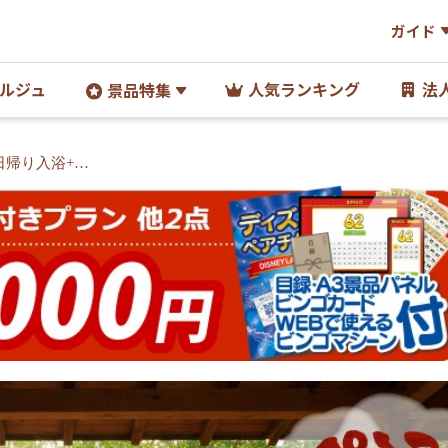
ガイド
ルジュ
人気ランキング
法
景品特集
日帰り入浴+食
A3パネル・目録