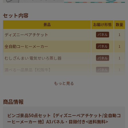
セット内容
景品
お届け形態
数量
ディズニーペアチケット
パネル
1
全自動コーヒーメーカー
パネル
1
むしざんまい 電気せいろ蒸し器
パネル
1
選べる一品景品【松阪牛】
パネル
1
姿ずわいがに
パネル
1
もっと見る
フェイススチーマー 美顔器
パネル
1
商品情報
選べるスイーツセット
パネル
1
ビンゴ景品50点セット【ディズニーペアチケット/全自動コ
レック 激落ちくんセット
パネル
1
ーヒーメーカー 他】A3パネル・目録付き<送料無料>