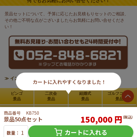
何でもお気軽にお問い合せください！
景品セットについて、予算に応じたお見積もりセットのご相談、
その他ご不明な点がございましたらお気軽にお問い合せくださ
い！
≫ インボイス制度の対応について
カートに入れやすくなりました！
ビンゴ
二次会
結婚式
ゴルフコンペ
景品
景品
景品
景品
新年会
ご利用の
お買い物
よくある
商品番号
KB750
150,000
円
景品
流れ
ガイド
ご質問
（税込）
景品50点セット
お客さま
お見積り
メールで
運営者
カートに入れる
の声
セット
お問い合せ
の紹介