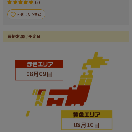
電動ケアガン リラフィ
現物
1
(3)
マイクロモールバスマット
現物
1
お気に入り登録
ワイヤレスイヤホン
現物
1
最短お届け予定日
サーモス真空断熱タンブラー300ml
現物
1
ハンドル付きペットボトルサーモキーパー
現物
1
今治ワッフルソフトタオルセット
現物
1
08月09日
スターバックス コーヒーアソートギフト
現物
1
いろどり野菜のおかき
現物
1
スープ・ラボ・ゴールド4個入り
現物
1
リトルアナザートリップ（バスソルト5種）
現物
1
ひととえ 抹茶わらび餅3個
現物
1
08月10日