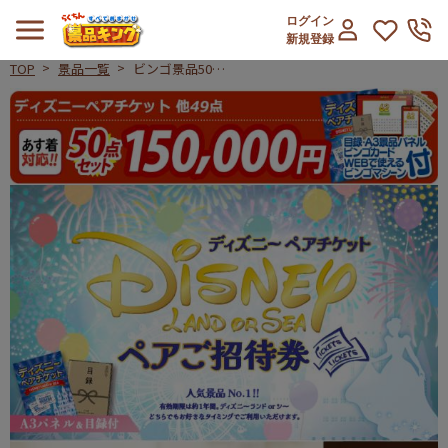
ログイン
新規登録
TOP
景品一覧
ビンゴ景品50点
セット【ディズニ
ビンゴ景品50点セット【ディズニー
ーペアチケット/
全自動コーヒーメ
ーカー 他】A3パ
ネル・目録付き<
送料無料>