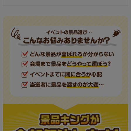
プレミアムバスタオル
現物
1
ふんわりお菓子 めんたいこ味
現物
1
ハッピーターンBIGボックス
現物
1
リラフィ電動リフレッシュブラシ
現物
1
燕匠 槌目スプーンフォーク
現物
1
JOY カラフルキッチンセット
現物
1
胡麻はちみつ
現物
1
二層バームクーヘン
現物
1
信州福盛そば
現物
1
クールネックリング
現物
1
ダニサバタークッキー
現物
1