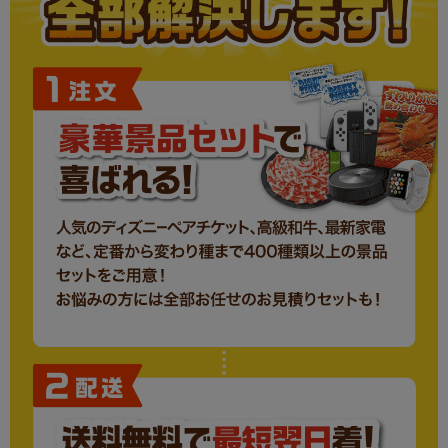
至福の逸品 卵かけご飯の醤油
現物
5
ザ・バッグ（エコバック）
現物
5
ローラークリーナー
現物
5
便利なスマホストラップ
現物
5
合計
50