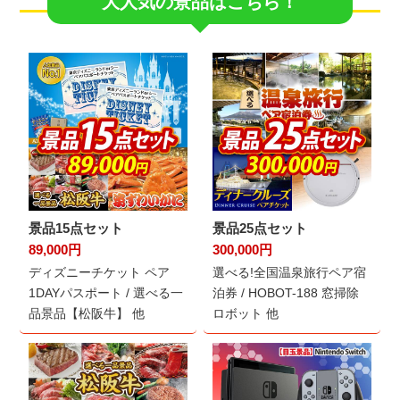
大人気の景品はこちら！
景品15点セット
景品25点セット
89,000円
300,000円
ディズニーチケット ペア
選べる!全国温泉旅行ペア宿
1DAYパスポート / 選べる一
泊券 / HOBOT-188 窓掃除
品景品【松阪牛】 他
ロボット 他