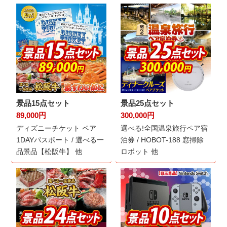
景品15点セット
景品25点セット
89,000円
300,000円
ディズニーチケット ペア
選べる!全国温泉旅行ペア宿
1DAYパスポート / 選べる一
泊券 / HOBOT-188 窓掃除
品景品【松阪牛】 他
ロボット 他