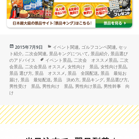
2015年7月9日
イベント関連
,
ゴルフコンペ関連
,
セッ
ト紹介
,
二次会関連
,
景品キングについて
,
景品紹介
,
景品選び
のアドバイス
イベント景品
,
二次会 オススメ景品
,
二次
会景品
,
二次会景品 オススメ
,
女性向け 景品
,
女性向け景品
,
景品 選び方
,
景品 オススメ
,
景品 全国配送
,
景品 最短お
届け
,
景品 最短配送
,
景品 決め方
,
景品キング
,
景品選び方
,
男性受け 景品
,
男性向け 景品
,
男性向け景品
,
男性幹事 向
け