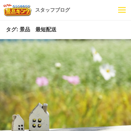
スタッフブログ
メニュ
ーとウ
ィジェ
タグ: 景品 最短配送
ット