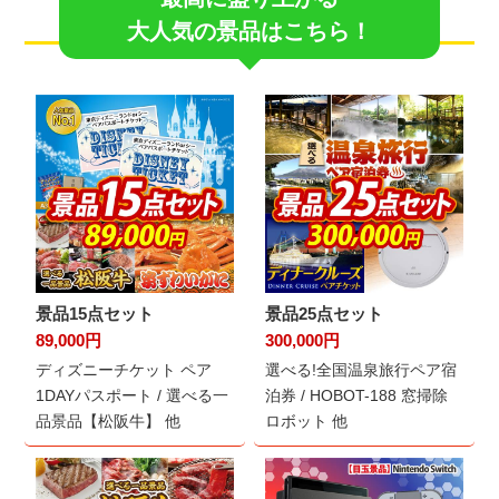
大人気の景品はこちら！
景品15点セット
景品25点セット
89,000円
300,000円
ディズニーチケット ペア
選べる!全国温泉旅行ペア宿
1DAYパスポート / 選べる一
泊券 / HOBOT-188 窓掃除
品景品【松阪牛】 他
ロボット 他