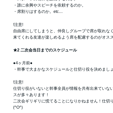
・誰に余興やスピーチを依頼するのか。
・席割りはするのか。etc…
!注意!
自由席にしてしまうと、仲良しグループで席が取れな
来てくれる友達が楽しめるよう席を配慮するのがオススメ
★2 二次会当日までのスケジュール
●4ヶ月前●
・幹事で大まかなスケジュールと仕切り役を決めまし
!注意!
仕切り役がいないと幹事全員が情報を共有出来ていな
スが多々あります！
二次会ギリギリに慌てることになりかねません！仕切
(^O^)