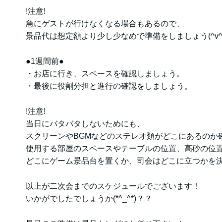
!注意!
急にゲストが行けなくなる場合もあるので、
景品代は想定額より少し少なめで準備をしましょう(^v^
●1週間前●
・お店に行き、スペースを確認しましょう。
・最後に役割分担と進行の確認をしましょう。
!注意!
当日にバタバタしないためにも、
スクリーンやBGMなどのステレオ類がどこにあるのか
使用する部屋のスペースやテーブルの位置、高砂の位
どこにゲーム景品台を置くか、司会はどこに立つかを決め
以上が二次会までのスケジュールでございます！
いかがでしたでしょうか(*^_^*)？？