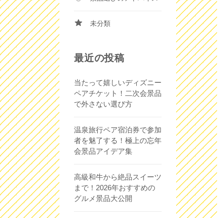
未分類
最近の投稿
当たって嬉しいディズニー
ペアチケット！二次会景品
で外さない選び方
温泉旅行ペア宿泊券で参加
者を魅了する！極上の忘年
会景品アイデア集
高級和牛から絶品スイーツ
まで！2026年おすすめの
グルメ景品大公開