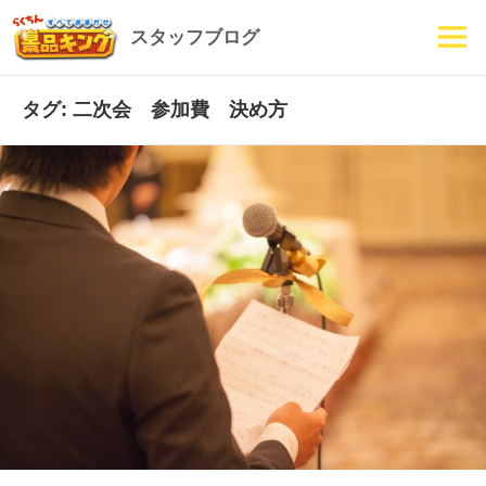
スタッフブログ
メニュ
ーとウ
ィジェ
タグ: 二次会 参加費 決め方
ット