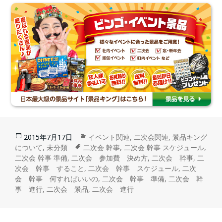
2015年7月17日
イベント関連
,
二次会関連
,
景品キング
について
,
未分類
二次会 幹事
,
二次会 幹事 スケジュール
,
二次会 幹事 準備
,
二次会 参加費 決め方
,
二次会 幹事
,
二
次会 幹事 すること
,
二次会 幹事 スケジュール
,
二次
会 幹事 何すればいいの
,
二次会 幹事 準備
,
二次会 幹
事 進行
,
二次会 景品
,
二次会 進行