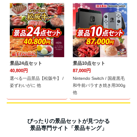
景品24点セット
景品10点セット
40,800円
87,000円
選べる一品景品【松阪牛】 /
Nintendo Switch / 国産黒毛
姿ずわいがに 他
和牛前バラすき焼き用300g
他
ぴったりの景品セットが見つかる
景品専門サイト「景品キング」