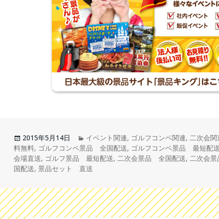
2015年5月14日
イベント関連
,
ゴルフコンペ関連
,
二次会関
料無料
,
ゴルフコンペ景品 全国配送
,
ゴルフコンペ景品 最短配
会場直送
,
ゴルフ景品 最短配送
,
二次会景品 全国配送
,
二次会景
国配送
,
景品セット 直送