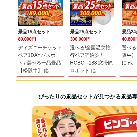
景品15点セット
景品25点セット
景品2
89,000円
300,000円
40,80
ディズニーチケット
選べる!全国温泉旅
選べる
ペア1DAYパスポー
行ペア宿泊券 /
阪牛】
ト / 選べる一品景品
HOBOT-188 窓掃除
に 他
【松阪牛】 他
ロボット 他
ぴったりの景品セットが見つかる
景品