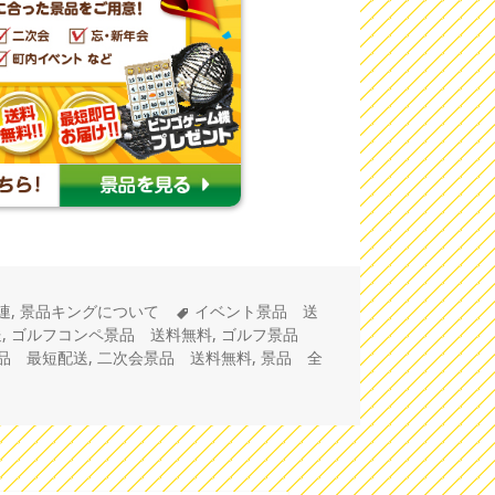
連
,
景品キングについて
イベント景品 送
送
,
ゴルフコンペ景品 送料無料
,
ゴルフ景品
品 最短配送
,
二次会景品 送料無料
,
景品 全