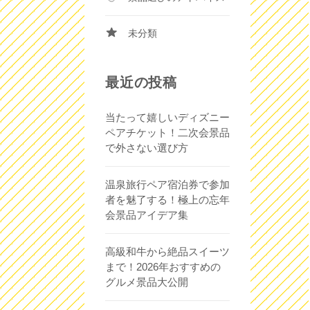
未分類
最近の投稿
当たって嬉しいディズニー
ペアチケット！二次会景品
で外さない選び方
温泉旅行ペア宿泊券で参加
者を魅了する！極上の忘年
会景品アイデア集
高級和牛から絶品スイーツ
まで！2026年おすすめの
グルメ景品大公開